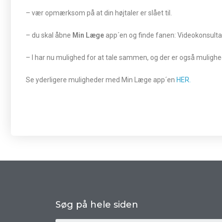
– vær opmærksom på at din højtaler er slået til.
– du skal åbne
Min Læge
app´en og finde fanen: Videokonsultatio
– I har nu mulighed for at tale sammen, og der er også mulighed 
Se yderligere muligheder med Min Læge app´en
HER.
Søg på hele siden