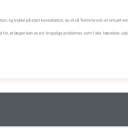
n, og trykke på start konsultation, du vil så “komme ind i et virtuelt ve
for, at lægen kan se evt. kropslige problemer, som f.eks. hævelser, udsle