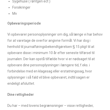
Sygehuse ( røntgen ect )
Forsikringer
Mv
Opbevaringsperiode
Vi opbevarer personoplysninger om dig, så længe vi har behov
for at varetage de overfor angivne formål. Vi har dog i
henhold til journalføringsbekendtgørelsen § 15 pligt til at
opbevare disse i minimum 10 år efter seneste tilførsel til
journalen. Der kan opstå tilfælde hvor vi er nødsaget til at
opbevare dine personoplysninger i længere tid, f.eks. i
forbindelse med en klagesag eller erstatningssag, hvor
oplysninger i så fald vil blive opbevaret, indtil sagen er
endeligt afsluttet.
Dine
rettigheder
Du har – med lovens begrænsninger – visse rettigheder,