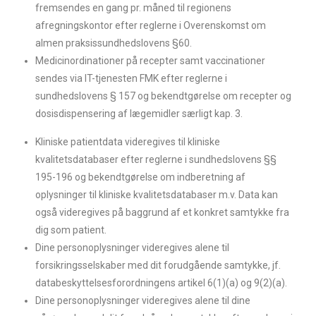
fremsendes en gang pr. måned til regionens
afregningskontor efter reglerne i Overenskomst om
almen praksissundhedslovens §60.
Medicinordinationer på recepter samt vaccinationer
sendes via IT-tjenesten FMK efter reglerne i
sundhedslovens § 157 og bekendtgørelse om recepter og
dosisdispensering af lægemidler særligt kap. 3.
Kliniske patientdata videregives til kliniske
kvalitetsdatabaser efter reglerne i sundhedslovens §§
195-196 og bekendtgørelse om indberetning af
oplysninger til kliniske kvalitetsdatabaser m.v. Data kan
også videregives på baggrund af et konkret samtykke fra
dig som patient.
Dine personoplysninger videregives alene til
forsikringsselskaber med dit forudgående samtykke, jf.
databeskyttelsesforordningens artikel 6(1)(a) og 9(2)(a).
Dine personoplysninger videregives alene til dine