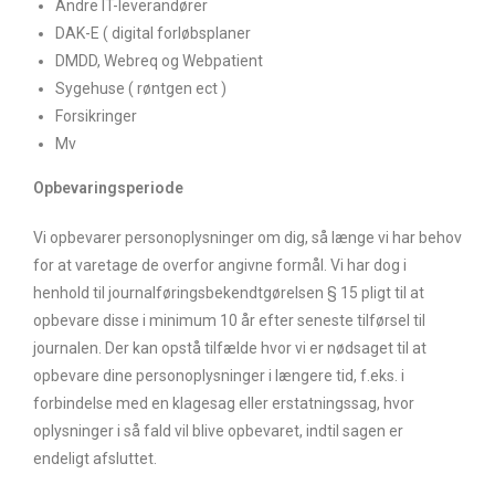
Andre IT-leverandører
DAK-E ( digital forløbsplaner
DMDD, Webreq og Webpatient
Sygehuse ( røntgen ect )
Forsikringer
Mv
Opbevaringsperiode
Vi opbevarer personoplysninger om dig, så længe vi har behov
for at varetage de overfor angivne formål. Vi har dog i
henhold til journalføringsbekendtgørelsen § 15 pligt til at
opbevare disse i minimum 10 år efter seneste tilførsel til
journalen. Der kan opstå tilfælde hvor vi er nødsaget til at
opbevare dine personoplysninger i længere tid, f.eks. i
forbindelse med en klagesag eller erstatningssag, hvor
oplysninger i så fald vil blive opbevaret, indtil sagen er
endeligt afsluttet.