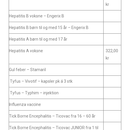
kr
Hepatitis B voksne – Engerix B
Hepatitis B børn til og med 15 år – Engerix B
Hepatitis A børn til og med 17 år
Hepatitis A voksne
322,00
kr
Gul feber – Stamaril
Tyfus – Vivotif – kapsler pk á 3 stk
Tyfus – Typhim – injektion
Influenza vaccine
Tick Borne Encephalitis – Ticovac fra 16 – 60 år
Tick Borne Encephalitis – Ticovac JUNIOR fra 1 til