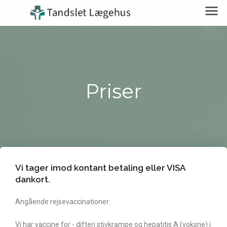
Priser
Vi tager imod kontant betaling eller VISA
dankort.
Angående rejsevaccinationer:
Vi har vaccine for - difteri stivkrampe og hepatitis A (voksne) i