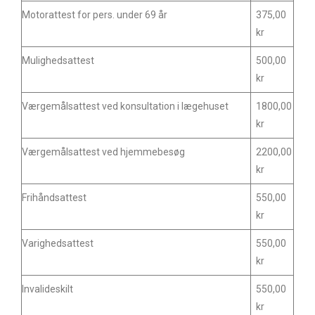
Motorattest for pers. under 69 år
375,00
kr
Mulighedsattest
500,00
kr
Værgemålsattest ved konsultation i lægehuset
1800,00
kr
Værgemålsattest ved hjemmebesøg
2200,00
kr
Frihåndsattest
550,00
kr
Varighedsattest
550,00
kr
Invalideskilt
550,00
kr